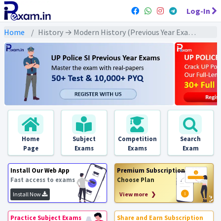
Log-In
Home
History → Modern History (Previous Year Exams) → राष्ट्रीय आन्दोलन : असहयोग/ अवज्ञा/ भारत छोड़ो : PYQs
Home
Subject
Competition
Search
Page
Exams
Exams
Exam
Install Our Web App
Premium Subscription
Fast access to exams
Choose Plan
Install Now
View more ❯
Practice Subject Exams
Share and Earn Subscription