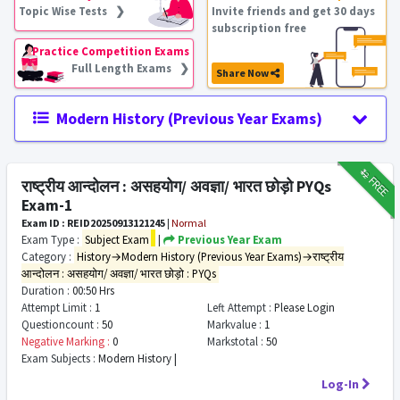
Topic Wise Tests ❯
Invite friends and get 30 days
subscription free
Practice Competition Exams
Full Length Exams ❯
Share Now
Modern History (Previous Year Exams)
₹12
FREE
राष्ट्रीय आन्दोलन : असहयोग/ अवज्ञा/ भारत छोड़ो PYQs
Exam-1
Exam ID : REID20250913121245
|
Normal
Exam Type :
Subject Exam
|
Previous Year Exam
Category :
History→Modern History (Previous Year Exams)→राष्ट्रीय
आन्दोलन : असहयोग/ अवज्ञा/ भारत छोड़ो : PYQs
Duration :
00:50 Hrs
Attempt Limit :
1
Left Attempt :
Please Login
Questioncount :
50
Markvalue :
1
Negative Marking :
0
Markstotal :
50
Exam Subjects :
Modern History |
Log-In