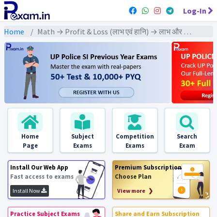
Log-In
Home
Math → Profit & Loss (लाभ एवं हानि) → लाभ और हानि का प्रतिशत ज्ञात करने पर आधारित
Home
Subject
Competition
Search
Page
Exams
Exams
Exam
Install Our Web App
Premium Subscription
Fast access to exams
Choose Plan
Install Now
View more ❯
Practice Subject Exams
Share and Earn Subscription