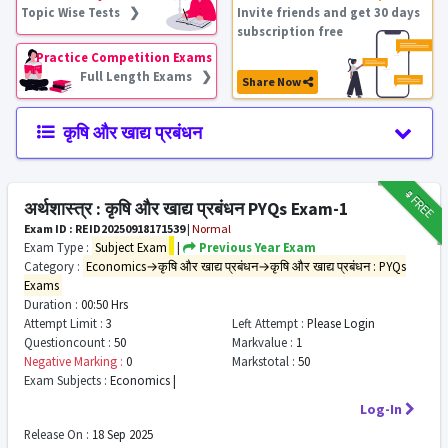
Topic Wise Tests ❯
Invite friends and get 30 days
subscription free
Practice Competition Exams
Full Length Exams ❯
Share Now
कृषि और खाद्य प्रबंधन
₹9
FREE
अर्थशास्त्र : कृषि और खाद्य प्रबंधन PYQs Exam-1
Exam ID : REID20250918171539
|
Normal
Exam Type :
Subject Exam
|
Previous Year Exam
Category :
Economics→कृषि और खाद्य प्रबंधन→कृषि और खाद्य प्रबंधन : PYQs
Exams
Duration :
00:50 Hrs
Attempt Limit :
3
Left Attempt :
Please Login
Questioncount :
50
Markvalue :
1
Negative Marking :
0
Markstotal :
50
Exam Subjects :
Economics |
Log-In
Release On :
18 Sep 2025