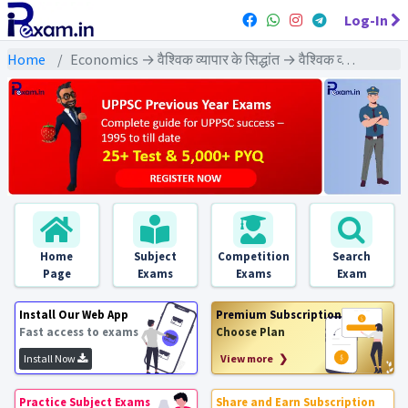
Log-In
Home
Economics → वैश्विक व्यापार के सिद्धांत → वैश्विक व्यापार के सिद्धांत : PYQs Exams
Home
Subject
Competition
Search
Page
Exams
Exams
Exam
Install Our Web App
Premium Subscription
Fast access to exams
Choose Plan
Install Now
View more ❯
Practice Subject Exams
Share and Earn Subscription