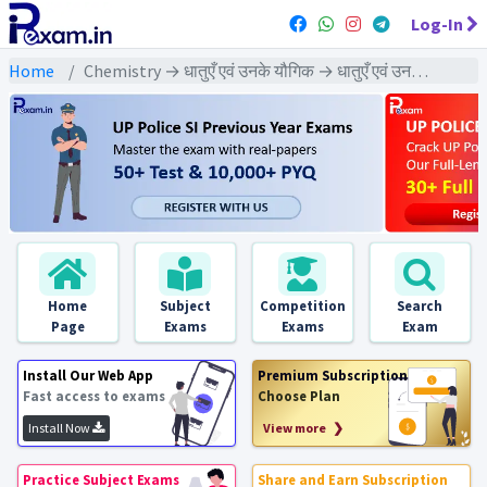
Log-In
Home
Chemistry → धातुएँ एवं उनके यौगिक → धातुएँ एवं उनके यौगिक - Exams
Home
Subject
Competition
Search
Page
Exams
Exams
Exam
Install Our Web App
Premium Subscription
Fast access to exams
Choose Plan
Install Now
View more ❯
Practice Subject Exams
Share and Earn Subscription